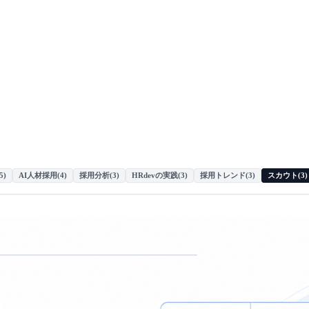
5
)
AI人材採用
(
4
)
採用分析
(
3
)
HRdevの実践
(
3
)
採用トレンド
(
3
)
スカウト
(
3
)