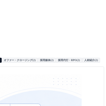
オファー・クロージング
(
2
)
採用媒体
(
2
)
採用代行・RPO
(
2
)
人材紹介
(
2
)