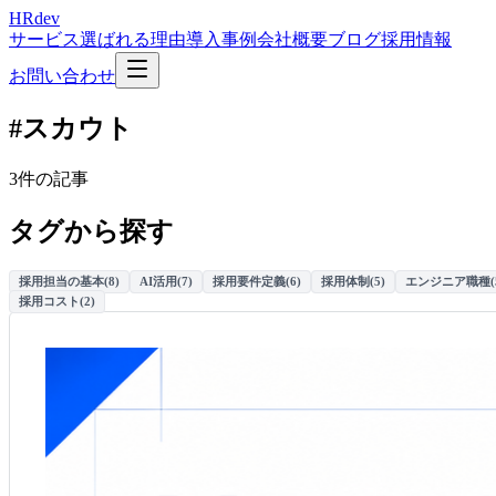
HRdev
サービス
選ばれる理由
導入事例
会社概要
ブログ
採用情報
お問い合わせ
#スカウト
3件の記事
タグから探す
採用担当の基本
(
8
)
AI活用
(
7
)
採用要件定義
(
6
)
採用体制
(
5
)
エンジニア職種
(
採用コスト
(
2
)