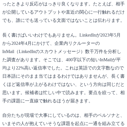
ったときより反応がはっきり良くなります。たとえば、相手
が公開しているアウトプットや直近の関心に一行触れるだけ
でも、誰にでも送っている文面ではないことは伝わります。
長く書けばいいわけでもありません。LinkedInが2023年5月
から2024年4月にかけて、企業内リクルーターの
InMail（LinkedInのスカウトメッセージ）数千万件を分析し
た調査があります。そこでは、400字以下の短いInMailが平
均より22%高い返信率でした。これは英語での文字数なので
日本語にそのまま当てはまるわけではありませんが、長く書
くほど返信率が上がるわけではない、という方向は同じだと
思います。候補者は忙しい中で読みます。要点を絞って、相
手の課題に一直線で触れるほうが届きます。
自分たちが現場で大事にしているのは、相手のペルソナと、
いまその人が抱えていそうな課題を起点に一通を組み立てる