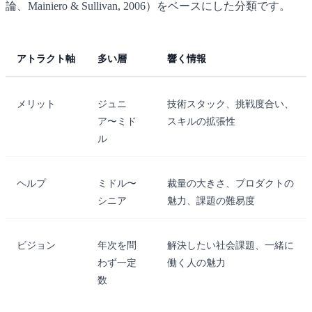
論、Mainiero & Sullivan, 2006）をベースにした分類です。
アトラクト軸
多い層
響く情報
メリット
ジュニ
技術スタック、挑戦度合い、
ア〜ミド
スキルの拡張性
ル
ヘルプ
ミドル〜
裁量の大きさ、プロダクトの
シニア
魅力、課題の難易度
ビジョン
年次を問
解決したい社会課題、一緒に
わず一定
働く人の魅力
数