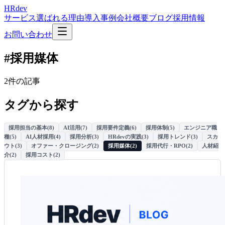
HRdev
サービス
選ばれる理由
導入事例
会社概要
ブログ
採用情報
お問い合わせ
#採用媒体
2件の記事
タグから探す
採用担当の基本
(
8
)
AI活用
(
7
)
採用要件定義
(
6
)
採用体制
(
5
)
エンジニア職
種
(
5
)
AI人材採用
(
4
)
採用分析
(
3
)
HRdevの実践
(
3
)
採用トレンド
(
3
)
スカ
ウト
(
3
)
オファー・クロージング
(
2
)
採用媒体
(
2
)
採用代行・RPO
(
2
)
人材紹
介
(
2
)
採用コスト
(
2
)