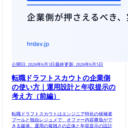
公開日:
2026年6月3日
最終更新:
2026年6月5日
転職ドラフトスカウトの企業側
の使い方｜運用設計と年収提示の
考え方（前編）
転職ドラフトスカウトはエンジニア特化の候補者
プールと独自レジュメで、オファー内容勝負がで
きる媒体。運用の複雑さの正体と年収提示の設計