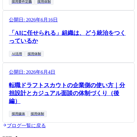
採用要件定義
採用体制
公開日:
2026年6月16日
「AIに任せられる」組織は、どう統治をつく
っているか
AI活用
採用体制
公開日:
2026年6月4日
転職ドラフトスカウトの企業側の使い方｜分
担設計とカジュアル面談の体制づくり（後
編）
採用媒体
採用体制
ブログ一覧に戻る