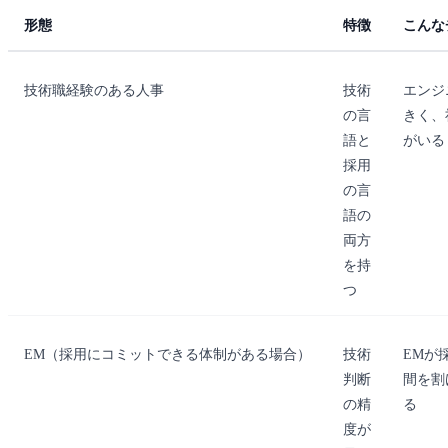
形態
特徴
こんな
技術職経験のある人事
技術
エンジ
の言
きく、
語と
がいる
採用
の言
語の
両方
を持
つ
EM（採用にコミットできる体制がある場合）
技術
EMが
判断
間を割
の精
る
度が