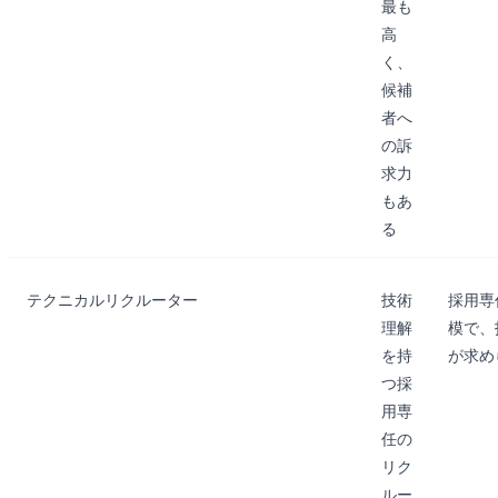
最も
高
く、
候補
者へ
の訴
求力
もあ
る
テクニカルリクルーター
技術
採用専
理解
模で、
を持
が求め
つ採
用専
任の
リク
ルー