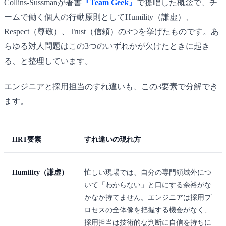
Collins-Sussmanが著書
『Team Geek』
で提唱した概念で、チ
ームで働く個人の行動原則としてHumility（謙虚）、
Respect（尊敬）、Trust（信頼）の3つを挙げたものです。あ
らゆる対人問題はこの3つのいずれかが欠けたときに起き
る、と整理しています。
エンジニアと採用担当のすれ違いも、この3要素で分解でき
ます。
HRT要素
すれ違いの現れ方
Humility（謙虚）
忙しい現場では、自分の専門領域外につ
いて「わからない」と口にする余裕がな
かなか持てません。エンジニアは採用プ
ロセスの全体像を把握する機会がなく、
採用担当は技術的な判断に自信を持ちに