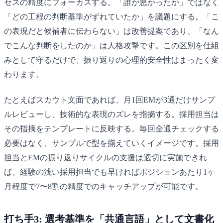
セスの精度にフォーカスする。「誰が悪かったか」ではなく
「どの工程の判断基準がずれていたか」を議題にする。「こ
の表現だと候補者に伝わらない」は改善提案であり、「なん
でこんな判断をしたのか」は人格攻撃です。この区別を仕組
みとして守るだけで、振り返りの心理的安全性はまったく変
わります。
たとえばスカウト文面であれば、月1回EMが3通だけサンプ
ルレビューし、技術的な表現のズレを指摘する。採用担当は
その指摘をテンプレートに反映する。毎回全通チェックする
必要はなく、サンプルで型を揃えていくイメージです。採用
担当とEMの振り返りサイクルの支援は適切に実施できれ
ば、経験の浅い採用担当でも早ければポジションあたり1ヶ
月程度で7〜8割の精度でのキャッチアップが可能です。
打ち手3: 選考基準を「共通言語」として文書化