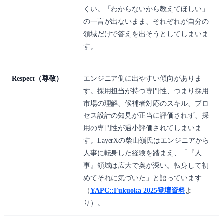
くい。「わからないから教えてほしい」
の一言が出ないまま、それぞれが自分の
領域だけで答えを出そうとしてしまいま
す。
Respect（尊敬）
エンジニア側に出やすい傾向がありま
す。採用担当が持つ専門性、つまり採用
市場の理解、候補者対応のスキル、プロ
セス設計の知見が正当に評価されず、採
用の専門性が過小評価されてしまいま
す。LayerXの柴山嶺氏はエンジニアから
人事に転身した経験を踏まえ、「『人
事』領域は広大で奥が深い。転身して初
めてそれに気づいた」と語っています
（
YAPC::Fukuoka 2025登壇資料
よ
り）。