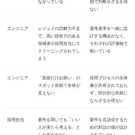
ながっている
独で判断せざるを得
ない
エンジニア
レジュメの読解力不足
選考基準を一緒に設
で、高い技術力のある
計する機会がなく、
候補者が採用担当にス
それぞれの評価軸で
クリーニングされてし
動いている
まう
エンジニア
「面接だけお願い」の
採用プロセスの全体
スポット依頼で全体が
像が共有されておら
見えない
ず、部分的な依頼に
ならざるを得ない
採用担当
要件を聞いても「いい
要件を言語化するた
人が来たら考える」と
めの対話の場が設計
しか言われない
されていない